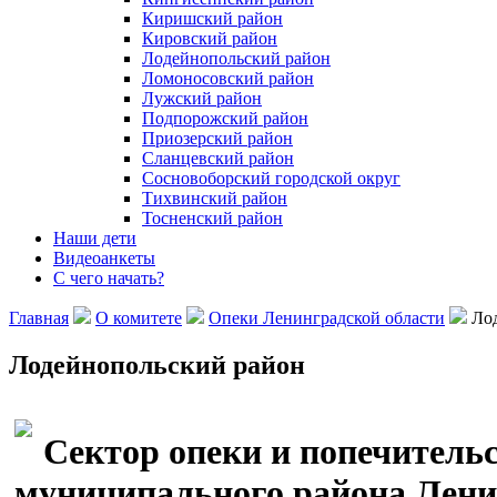
Киришский район
Кировский район
Лодейнопольский район
Ломоносовский район
Лужский район
Подпорожский район
Приозерский район
Сланцевский район
Сосновоборский городской округ
Тихвинский район
Тосненcкий район
Наши дети
Видеоанкеты
С чего начать?
Главная
О комитете
Опеки Ленинградской области
Лод
Лодейнопольский район
Сектор опеки и попечитель
муниципального района Лени