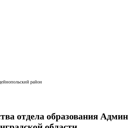
ейнопольский район
ства отдела образования Адми
нградской области