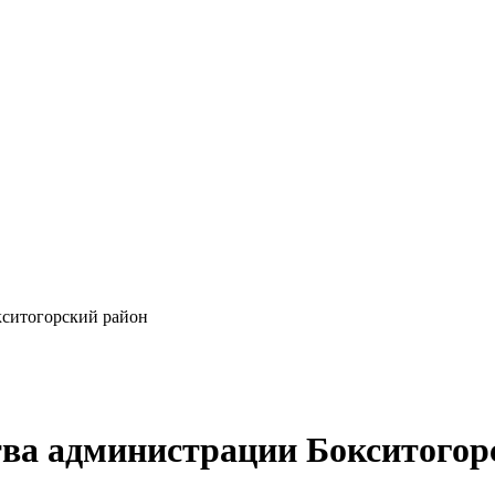
ситогорский район
тва администрации Бокситого