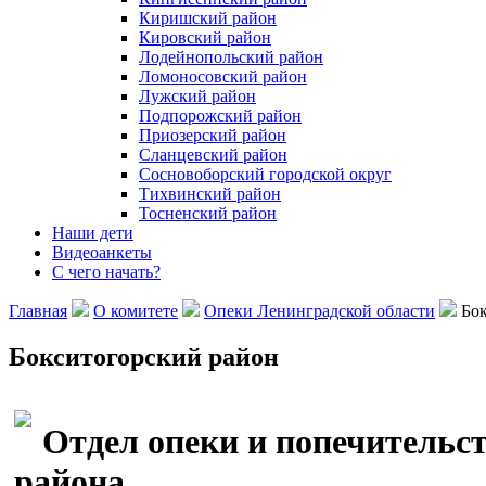
Киришский район
Кировский район
Лодейнопольский район
Ломоносовский район
Лужский район
Подпорожский район
Приозерский район
Сланцевский район
Сосновоборский городской округ
Тихвинский район
Тосненcкий район
Наши дети
Видеоанкеты
С чего начать?
Главная
О комитете
Опеки Ленинградской области
Бок
Бокситогорский район
Отдел опеки и попечительс
района