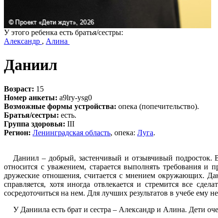
У этого ребенка есть братья/сестры:
Александр
,
Алина
Даниил
Возраст:
15
Номер анкеты:
a9lry-ysg0
Возможные формы устройства:
опека (попечительство).
Братья/сестры:
есть.
Группа здоровья:
III
Регион:
Ленинградская область
, опека:
Луга
.
Даниил – добрый, застенчивый и отзывчивый подросток. В
относится с уважением, старается выполнять требования и 
дружеские отношения, считается с мнением окружающих. Дан
справляется, хотя иногда отвлекается и стремится все сдел
сосредоточиться на нем. Для лучших результатов в учебе ему 
У Даниила есть брат и сестра – Александр и Алина. Дети оче