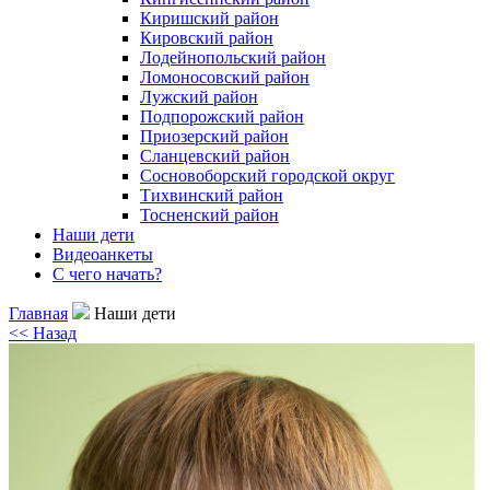
Киришский район
Кировский район
Лодейнопольский район
Ломоносовский район
Лужский район
Подпорожский район
Приозерский район
Сланцевский район
Сосновоборский городской округ
Тихвинский район
Тосненcкий район
Наши дети
Видеоанкеты
С чего начать?
Главная
Наши дети
<< Назад