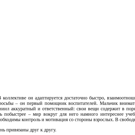
 коллективе он адаптируется достаточно быстро, взаимоотно
просьбы – он первый помощник воспитателей. Мальчик внимат
иил аккуратный и ответственный: свои вещи содержит в поряд
ать побыстрее – мир вокруг для него намного интереснее уче
необходимы контроль и мотивация со стороны взрослых. В свобод
нь привязаны друг к другу.